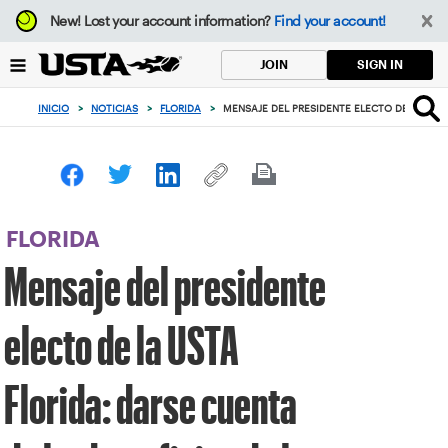
Enfoque
New!
Lost your account information?
Find your account!
desde
el
SIGN IN
JOIN
botón
de
INICIO
>
NOTICIAS
>
FLORIDA
>
MENSAJE DEL PRESIDENTE ELECTO DE LA USTA
volver
al
principio
FLORIDA
Mensaje del presidente
electo de la USTA
Florida: darse cuenta