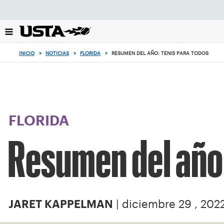
Enfoque
desde
el
botón
de
INICIO
>
NOTICIAS
>
FLORIDA
>
RESUMEN DEL AÑO: TENIS PARA TODOS
volver
al
principio
FLORIDA
Resumen del año:
| diciembre 29 , 202
JARET KAPPELMAN