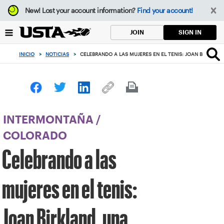
Enfoque
New!
Lost your account information?
Find your account!
desde
el
SIGN IN
JOIN
botón
de
INICIO
>
NOTICIAS
>
CELEBRANDO A LAS MUJERES EN EL TENIS: JOAN BIRKLAN
volver
al
principio
INTERMONTAÑA
/
COLORADO
Celebrando a las
mujeres en el tenis:
Joan Birkland, una