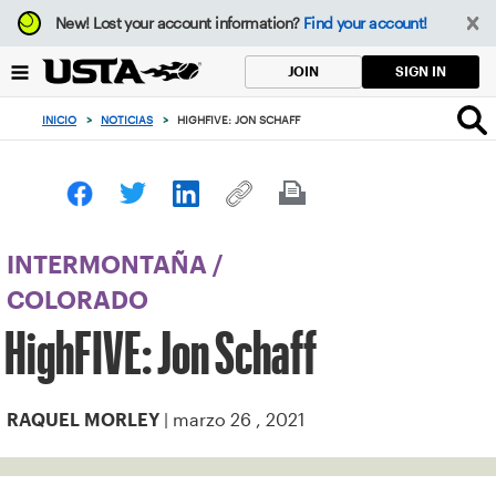
Enfoque
New!
Lost your account information?
Find your account!
desde
el
SIGN IN
JOIN
botón
de
INICIO
>
NOTICIAS
>
HIGHFIVE: JON SCHAFF
volver
al
principio
INTERMONTAÑA
/
COLORADO
HighFIVE: Jon Schaff
| marzo 26 , 2021
RAQUEL MORLEY