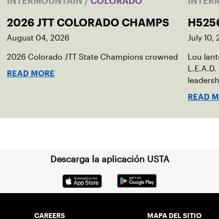
INTERMOUNTAIN
/
COLORADO
INTER
2026 JTT COLORADO CHAMPS
H525
August 04, 2026
July 10,
2026 Colorado JTT State Champions crowned
Lou Ian
L.E.A.D.
READ MORE
leadersh
READ 
Descarga la aplicación USTA
CAREERS
MAPA DEL SITIO