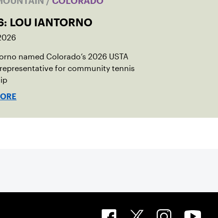
MOUNTAIN
/
COLORADO
6: LOU IANTORNO
 2026
torno named Colorado’s 2026 USTA
 representative for community tennis
ip
MORE