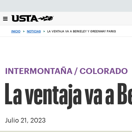
Enfoque
desde
el
botón
de
INICIO
>
NOTICIAS
>
LA VENTAJA VA A BERKELEY Y GREENWAY PARKS
volver
al
principio
INTERMONTAÑA
/
COLORADO
La ventaja va a 
Julio 21, 2023