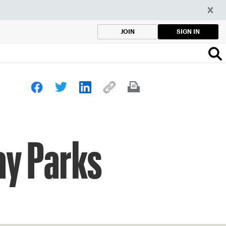
SIGN IN
JOIN
ay Parks