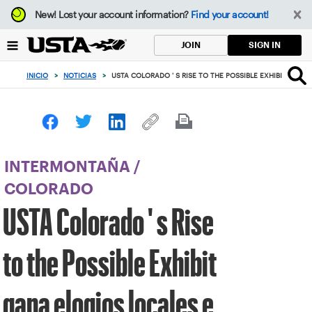
Enfoque
New!
Lost your account information?
Find your account!
desde
el
SIGN IN
JOIN
botón
de
INICIO
>
NOTICIAS
>
USTA COLORADO ' S RISE TO THE POSSIBLE EXHIBIT GANA
volver
al
principio
INTERMONTAÑA
/
COLORADO
USTA Colorado ' s Rise
to the Possible Exhibit
gana elogios locales e