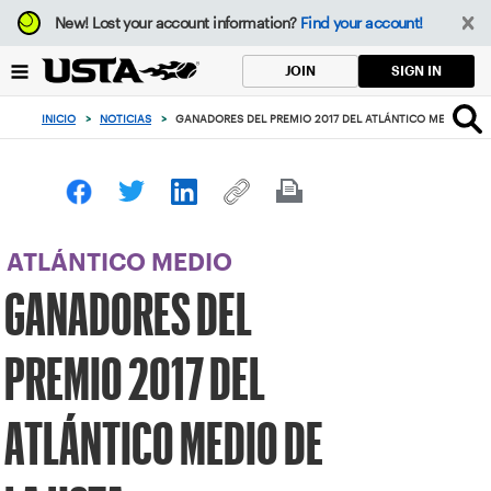
Enfoque
New!
Lost your account information?
Find your account!
desde
el
SIGN IN
JOIN
botón
de
INICIO
>
NOTICIAS
>
GANADORES DEL PREMIO 2017 DEL ATLÁNTICO MEDIO DE 
volver
al
principio
ATLÁNTICO MEDIO
GANADORES DEL
PREMIO 2017 DEL
ATLÁNTICO MEDIO DE