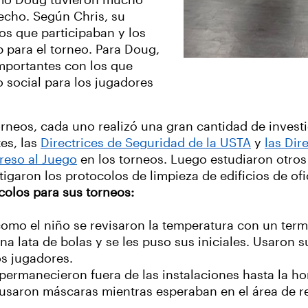
como Doug tuvieron mucho
techo. Según Chris, su
os que participaban y los
b para el torneo. Para Doug,
mportantes con los que
 social para los jugadores
rneos, cada uno realizó una gran cantidad de inves
es, las
Directrices de Seguridad de la USTA
y
las Dir
reso al Juego
en los torneos. Luego estudiaron otros 
tigaron los protocolos de limpieza de edificios de of
colos para sus torneos:
e como el niño se revisaron la temperatura con un ter
na lata de bolas y se les puso sus iniciales. Usaron s
os jugadores.
 permanecieron fuera de las instalaciones hasta la ho
s usaron máscaras mientras esperaban en el área de re