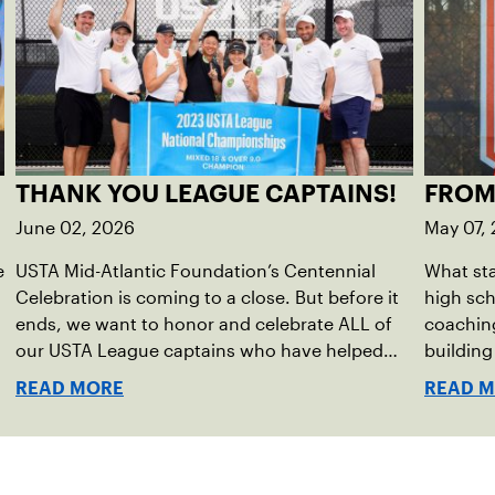
THANK YOU LEAGUE CAPTAINS!
FROM
June 02, 2026
May 07,
e
USTA Mid-Atlantic Foundation’s Centennial
What sta
Celebration is coming to a close. But before it
high sc
ends, we want to honor and celebrate ALL of
coaching
our USTA League captains who have helped
buildin
make the past 100 years of tennis possible. Our
accounta
READ MORE
READ 
Mid-Atlantic captains not only create
present.
community among adult players, but they also
ensure tennis in our region remains vibrant and
strong.