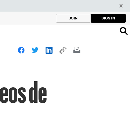
SIGN IN
JOIN
neos de