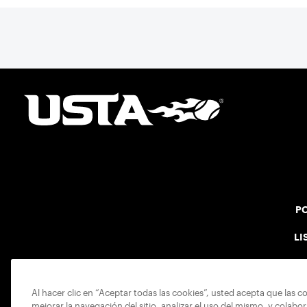
PO
LI
Al hacer clic en “Aceptar todas las cookies”, usted acepta que las c
mejorar la navegación del sitio, analizar el uso del mismo, y colabo