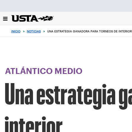
Enfoque
desde
el
botón
de
INICIO
>
NOTICIAS
>
UNA ESTRATEGIA GANADORA PARA TORNEOS DE INTERIOR
volver
al
principio
ATLÁNTICO MEDIO
Una estrategia g
interior