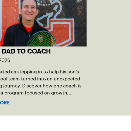
 DAD TO COACH
 2026
rted as stepping in to help his son’s
hool team turned into an unexpected
 journey. Discover how one coach is
g a program focused on growth,
bility and the power of staying
MORE