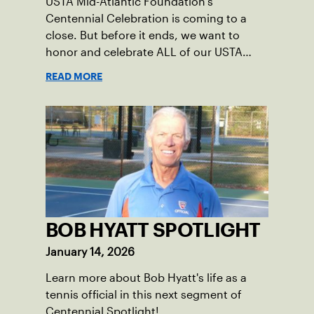
USTA Mid-Atlantic Foundation’s
Centennial Celebration is coming to a
close. But before it ends, we want to
honor and celebrate ALL of our USTA
League captains who have helped make
READ MORE
the past 100 years of tennis possible. Our
Mid-Atlantic captains not only create
community among adult players, but they
also ensure tennis in our region remains
vibrant and strong.
BOB HYATT SPOTLIGHT
January 14, 2026
Learn more about Bob Hyatt's life as a
tennis official in this next segment of
Centennial Spotlight!