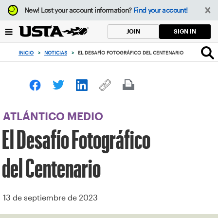
Enfoque
New!
Lost your account information?
Find your account!
desde
el
SIGN IN
JOIN
botón
de
INICIO
>
NOTICIAS
>
EL DESAFÍO FOTOGRÁFICO DEL CENTENARIO
volver
al
principio
ATLÁNTICO MEDIO
El Desafío Fotográfico
del Centenario
13 de septiembre de 2023