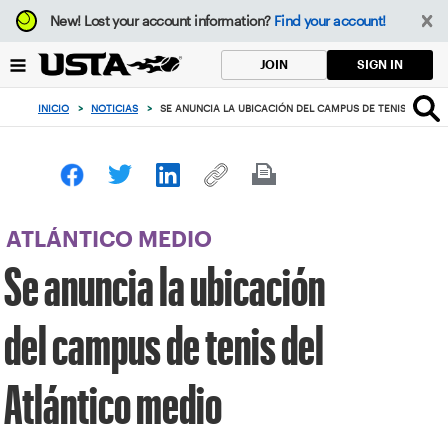
Enfoque
New!
Lost your account information?
Find your account!
desde
el
SIGN IN
JOIN
botón
de
INICIO
>
NOTICIAS
>
SE ANUNCIA LA UBICACIÓN DEL CAMPUS DE TENIS DEL AT
volver
al
principio
ATLÁNTICO MEDIO
Se anuncia la ubicación
del campus de tenis del
Atlántico medio