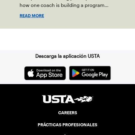
how one coach is building a program
focused on growth, accountability and
READ MORE
the power of staying present.
Suscríbase a nuestro boletín
Descarga la aplicación USTA
CAREERS
PRÁCTICAS PROFESIONALES