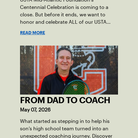
Centennial Celebration is coming to a
close. But before it ends, we want to
honor and celebrate ALL of our USTA
League captains who have helped make
READ MORE
the past 100 years of tennis possible. Our
Mid-Atlantic captains not only create
community among adult players, but they
also ensure tennis in our region remains
vibrant and strong.
FROM DAD TO COACH
May 07, 2026
What started as stepping in to help his
son’s high school team turned into an
unexpected coaching journey. Discover