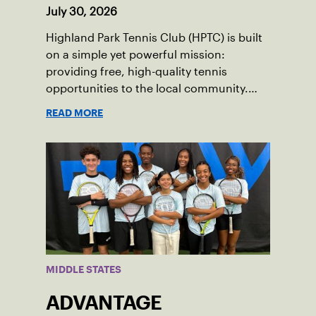
July 30, 2026
Highland Park Tennis Club (HPTC) is built
on a simple yet powerful mission:
providing free, high-quality tennis
opportunities to the local community.
What began 25 years ago as an effort to
READ MORE
grow the game has evolved into a driving
force for both economic and social
impact across the Pittsburgh region
where people of all ages, backgrounds
and abilities come together through
tennis.
MIDDLE STATES
ADVANTAGE