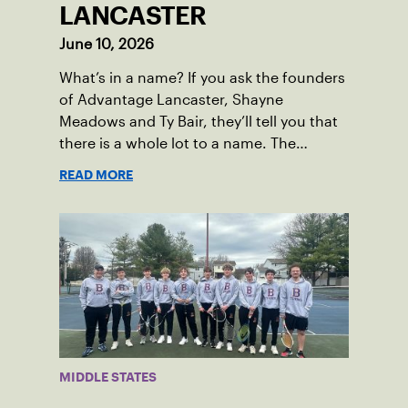
LANCASTER
June 10, 2026
What’s in a name? If you ask the founders
of Advantage Lancaster, Shayne
Meadows and Ty Bair, they’ll tell you that
there is a whole lot to a name. The
program's original name, Exit Lancaster,
READ MORE
was born from a reality they observed in
their neighborhood.
MIDDLE STATES