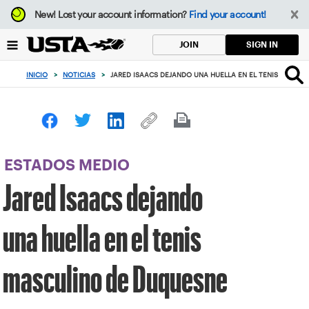
Enfoque
New!
Lost your account information?
Find your account!
desde
el
SIGN IN
JOIN
botón
de
INICIO
>
NOTICIAS
>
JARED ISAACS DEJANDO UNA HUELLA EN EL TENIS MASCU
volver
al
principio
ESTADOS MEDIO
Jared Isaacs dejando
una huella en el tenis
masculino de Duquesne