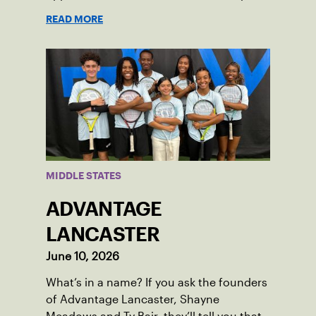
What began 25 years ago as an effort to
READ MORE
grow the game has evolved into a driving
force for both economic and social
impact across the Pittsburgh region
where people of all ages, backgrounds
and abilities come together through
tennis.
MIDDLE STATES
ADVANTAGE
LANCASTER
June 10, 2026
What’s in a name? If you ask the founders
of Advantage Lancaster, Shayne