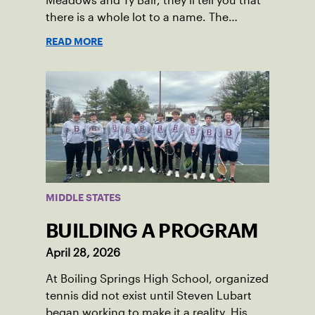
Meadows and Ty Bair, they’ll tell you that
there is a whole lot to a name. The
program's original name, Exit Lancaster,
READ MORE
was born from a reality they observed in
their neighborhood.
MIDDLE STATES
BUILDING A PROGRAM
April 28, 2026
At Boiling Springs High School, organized
tennis did not exist until Steven Lubart
began working to make it a reality. His