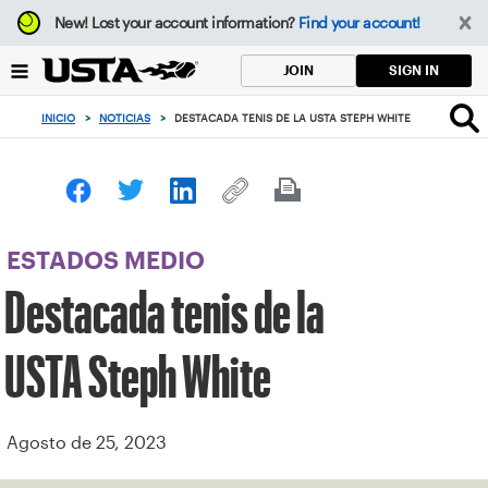
Enfoque
New!
Lost your account information?
Find your account!
desde
el
SIGN IN
JOIN
botón
de
INICIO
>
NOTICIAS
>
DESTACADA TENIS DE LA USTA STEPH WHITE
volver
al
principio
ESTADOS MEDIO
Destacada tenis de la
USTA Steph White
Agosto de 25, 2023