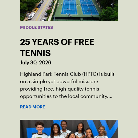
MIDDLE STATES
25 YEARS OF FREE
TENNIS
July 30, 2026
Highland Park Tennis Club (HPTC) is built
on a simple yet powerful mission:
providing free, high-quality tennis
opportunities to the local community.
What began 25 years ago as an effort to
READ MORE
grow the game has evolved into a driving
force for both economic and social
impact across the Pittsburgh region
where people of all ages, backgrounds