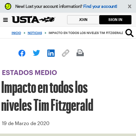
Enfoque
New!
Lost your account information?
Find your account!
desde
el
SIGN IN
JOIN
botón
de
INICIO
>
NOTICIAS
>
IMPACTO EN TODOS LOS NIVELES TIM FITZGERALD
volver
al
principio
ESTADOS MEDIO
Impacto en todos los
niveles Tim Fitzgerald
19 de Marzo de 2020