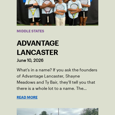
and abilities come together through
tennis.
MIDDLE STATES
ADVANTAGE
LANCASTER
June 10, 2026
What’s in a name? If you ask the founders
of Advantage Lancaster, Shayne
Meadows and Ty Bair, they’ll tell you that
there is a whole lot to a name. The
program's original name, Exit Lancaster,
READ MORE
was born from a reality they observed in
their neighborhood.