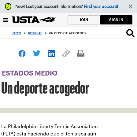
Enfoque
New!
Lost your account information?
Find your account!
desde
el
SIGN IN
JOIN
botón
de
INICIO
>
NOTICIAS
>
UN DEPORTE ACOGEDOR
volver
al
principio
ESTADOS MEDIO
Un deporte acogedor
La Philadelphia Liberty Tennis Association
(PLTA) está haciendo que el tenis sea aún