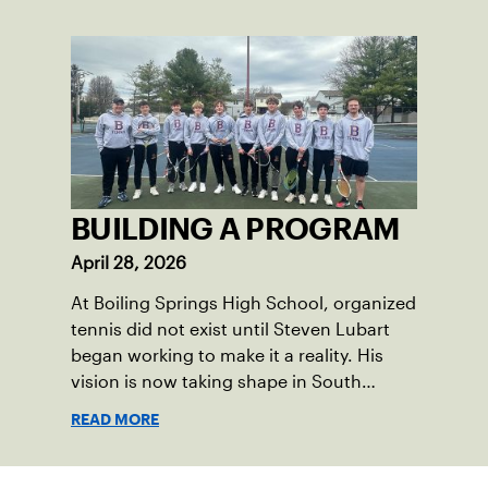
was born from a reality they observed in
their neighborhood.
BUILDING A PROGRAM
April 28, 2026
At Boiling Springs High School, organized
tennis did not exist until Steven Lubart
began working to make it a reality. His
vision is now taking shape in South
Middleton Township, located in central
READ MORE
Pennsylvania, where new community
courts and a first-of-its-kind high school
program are opening doors for the next