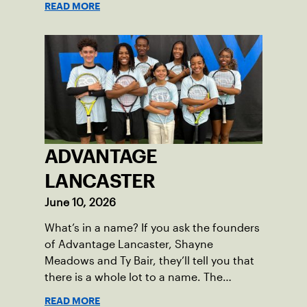
READ MORE
grow the game has evolved into a driving
force for both economic and social
impact across the Pittsburgh region
where people of all ages, backgrounds
and abilities come together through
tennis.
ADVANTAGE
LANCASTER
June 10, 2026
What’s in a name? If you ask the founders
of Advantage Lancaster, Shayne
Meadows and Ty Bair, they’ll tell you that
there is a whole lot to a name. The
program's original name, Exit Lancaster,
READ MORE