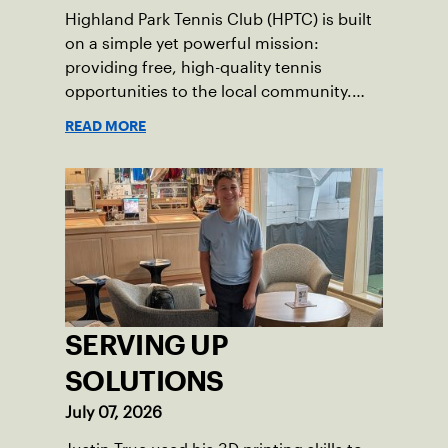
Highland Park Tennis Club (HPTC) is built
on a simple yet powerful mission:
providing free, high-quality tennis
opportunities to the local community.
What began 25 years ago as an effort to
READ MORE
grow the game has evolved into a driving
force for both economic and social
impact across the Pittsburgh region
where people of all ages, backgrounds
and abilities come together through
tennis.
SERVING UP
SOLUTIONS
July 07, 2026