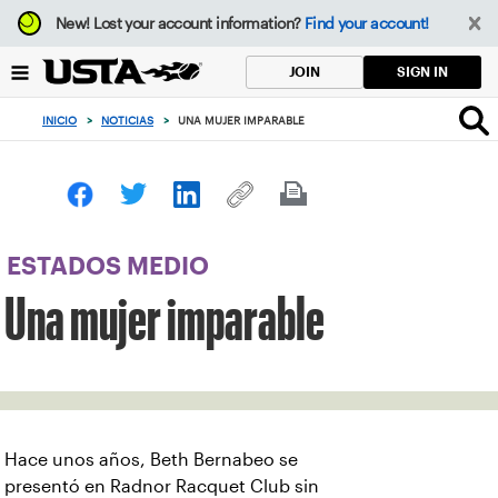
Enfoque
New!
Lost your account information?
Find your account!
desde
el
SIGN IN
JOIN
botón
de
INICIO
>
NOTICIAS
>
UNA MUJER IMPARABLE
volver
al
principio
ESTADOS MEDIO
Una mujer imparable
Hace unos años, Beth Bernabeo se
presentó en Radnor Racquet Club sin