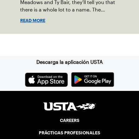
Meadows and Ty Bair, they’ll tell you that
there is a whole lot to a name. The
program's original name, Exit Lancaster,
READ MORE
was born from a reality they observed in
their neighborhood.
Suscríbase a nuestro boletín
Descarga la aplicación USTA
CAREERS
PRÁCTICAS PROFESIONALES