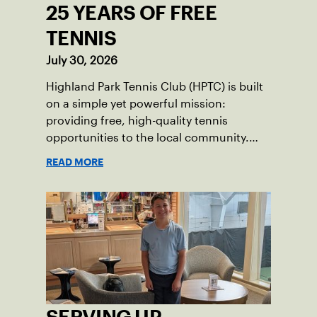
25 YEARS OF FREE
TENNIS
July 30, 2026
Highland Park Tennis Club (HPTC) is built
on a simple yet powerful mission:
providing free, high-quality tennis
opportunities to the local community.
What began 25 years ago as an effort to
READ MORE
grow the game has evolved into a driving
force for both economic and social
impact across the Pittsburgh region
where people of all ages, backgrounds
and abilities come together through
tennis.