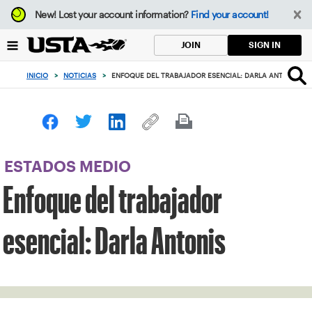
Enfoque
New!
Lost your account information?
Find your account!
desde
el
SIGN IN
JOIN
botón
de
INICIO
>
NOTICIAS
>
ENFOQUE DEL TRABAJADOR ESENCIAL: DARLA ANTONIS
volver
al
principio
ESTADOS MEDIO
Enfoque del trabajador
esencial: Darla Antonis