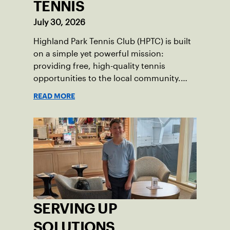
TENNIS
July 30, 2026
Highland Park Tennis Club (HPTC) is built
on a simple yet powerful mission:
providing free, high-quality tennis
opportunities to the local community.
What began 25 years ago as an effort to
READ MORE
grow the game has evolved into a driving
force for both economic and social
impact across the Pittsburgh region
where people of all ages, backgrounds
and abilities come together through
tennis.
SERVING UP
SOLUTIONS