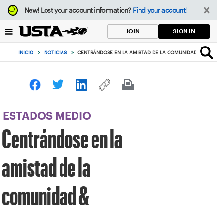
Enfoque
New!
Lost your account information?
Find your account!
desde
el
SIGN IN
JOIN
botón
de
INICIO
>
NOTICIAS
>
CENTRÁNDOSE EN LA AMISTAD DE LA COMUNIDAD &
volver
al
principio
ESTADOS MEDIO
Centrándose en la
amistad de la
comunidad &