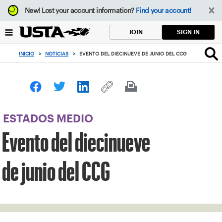
Enfoque
New!
Lost your account information?
Find your account!
desde
el
SIGN IN
JOIN
botón
de
INICIO
>
NOTICIAS
>
EVENTO DEL DIECINUEVE DE JUNIO DEL CCG
volver
al
principio
ESTADOS MEDIO
Evento del diecinueve
de junio del CCG