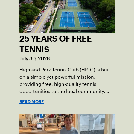
25 YEARS OF FREE
TENNIS
July 30, 2026
Highland Park Tennis Club (HPTC) is built
on a simple yet powerful mission:
providing free, high-quality tennis
opportunities to the local community.
What began 25 years ago as an effort to
READ MORE
grow the game has evolved into a driving
force for both economic and social
impact across the Pittsburgh region
where people of all ages, backgrounds