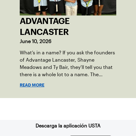
ADVANTAGE
LANCASTER
June 10, 2026
What’s in a name? If you ask the founders
of Advantage Lancaster, Shayne
Meadows and Ty Bair, they’ll tell you that
there is a whole lot to a name. The
program's original name, Exit Lancaster,
READ MORE
was born from a reality they observed in
their neighborhood.
Suscríbase a nuestro boletín
Descarga la aplicación USTA