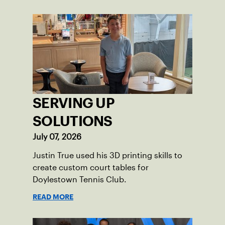
force for both economic and social
impact across the Pittsburgh region
where people of all ages, backgrounds
and abilities come together through
tennis.
SERVING UP
SOLUTIONS
July 07, 2026
Justin True used his 3D printing skills to
create custom court tables for
Doylestown Tennis Club.
READ MORE