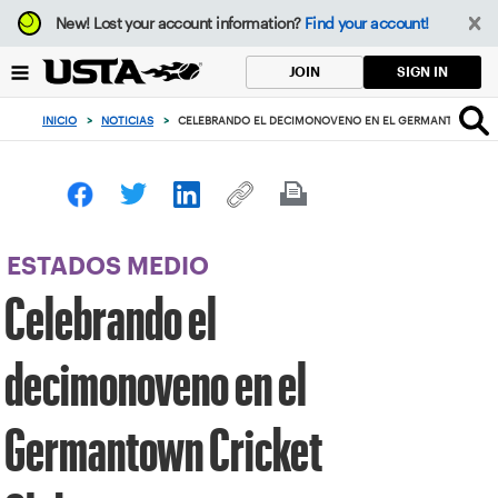
Enfoque
New!
Lost your account information?
Find your account!
desde
el
SIGN IN
JOIN
botón
de
INICIO
>
NOTICIAS
>
CELEBRANDO EL DECIMONOVENO EN EL GERMANTOWN CRI
volver
al
principio
ESTADOS MEDIO
Celebrando el
decimonoveno en el
Germantown Cricket