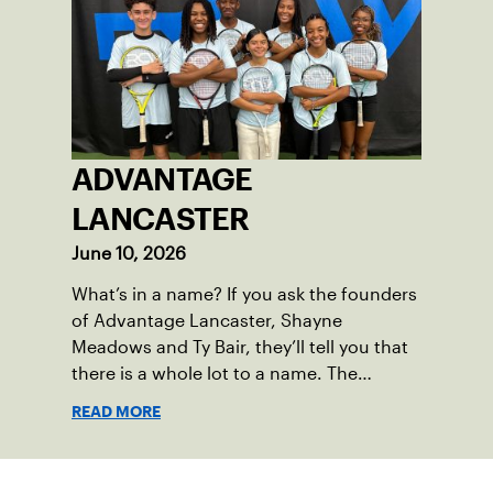
ADVANTAGE
LANCASTER
June 10, 2026
What’s in a name? If you ask the founders
of Advantage Lancaster, Shayne
Meadows and Ty Bair, they’ll tell you that
there is a whole lot to a name. The
program's original name, Exit Lancaster,
READ MORE
was born from a reality they observed in
their neighborhood.