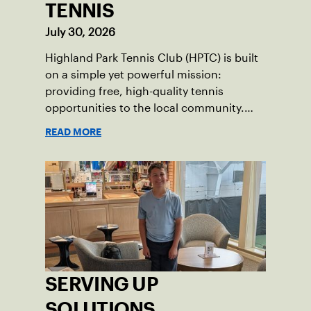
TENNIS
July 30, 2026
Highland Park Tennis Club (HPTC) is built
on a simple yet powerful mission:
providing free, high-quality tennis
opportunities to the local community.
What began 25 years ago as an effort to
READ MORE
grow the game has evolved into a driving
force for both economic and social
impact across the Pittsburgh region
where people of all ages, backgrounds
and abilities come together through
tennis.
SERVING UP
SOLUTIONS