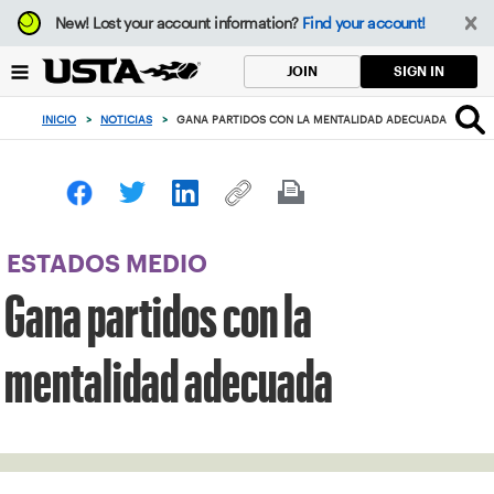
Enfoque
New!
Lost your account information?
Find your account!
desde
el
SIGN IN
JOIN
botón
de
INICIO
>
NOTICIAS
>
GANA PARTIDOS CON LA MENTALIDAD ADECUADA
volver
al
principio
ESTADOS MEDIO
Gana partidos con la
mentalidad adecuada