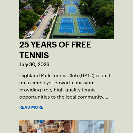
25 YEARS OF FREE
TENNIS
July 30, 2026
Highland Park Tennis Club (HPTC) is built
on a simple yet powerful mission:
providing free, high-quality tennis
opportunities to the local community.
What began 25 years ago as an effort to
READ MORE
grow the game has evolved into a driving
force for both economic and social
impact across the Pittsburgh region
where people of all ages, backgrounds