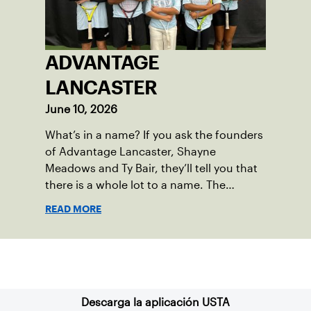
ADVANTAGE
LANCASTER
June 10, 2026
What’s in a name? If you ask the founders
of Advantage Lancaster, Shayne
Meadows and Ty Bair, they’ll tell you that
there is a whole lot to a name. The
program's original name, Exit Lancaster,
READ MORE
was born from a reality they observed in
their neighborhood.
Suscríbase a nuestro boletín
Descarga la aplicación USTA