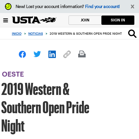
Enfoque
New!
Lost your account information?
Find your account!
desde
el
SIGN IN
JOIN
botón
de
INICIO
>
NOTICIAS
>
2019 WESTERN & SOUTHERN OPEN PRIDE NIGHT
volver
al
principio
OESTE
2019 Western &
Southern Open Pride
Night