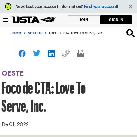
Enfoque
New!
Lost your account information?
Find your account!
desde
el
SIGN IN
JOIN
botón
de
INICIO
>
NOTICIAS
>
FOCO DE CTA: LOVE TO SERVE, INC.
volver
al
principio
OESTE
Foco de CTA: Love To
Serve, Inc.
De 01, 2022