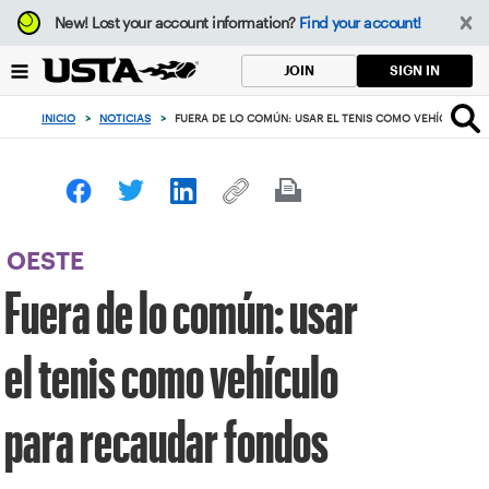
Enfoque
New!
Lost your account information?
Find your account!
desde
el
SIGN IN
JOIN
botón
de
INICIO
>
NOTICIAS
>
FUERA DE LO COMÚN: USAR EL TENIS COMO VEHÍCULO P
volver
al
principio
OESTE
Fuera de lo común: usar
el tenis como vehículo
para recaudar fondos