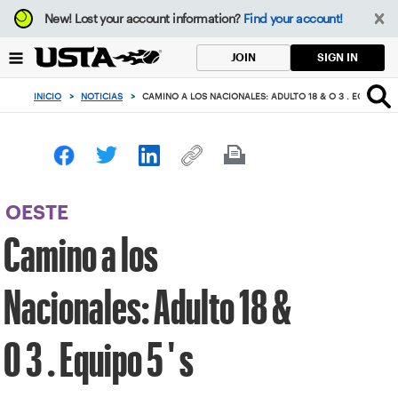
Enfoque
New!
Lost your account information?
Find your account!
desde
el
SIGN IN
JOIN
botón
de
INICIO
>
NOTICIAS
>
CAMINO A LOS NACIONALES: ADULTO 18 & O 3 . EQUIPO 5 '
volver
al
principio
OESTE
Camino a los
Nacionales: Adulto 18 &
O 3 . Equipo 5 ' s