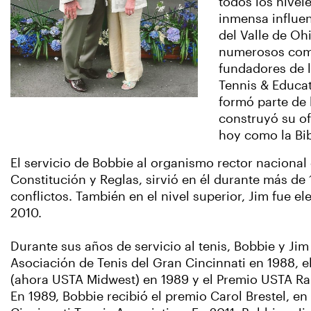
todos los nivel
inmensa influenc
del Valle de Oh
numerosos comi
fundadores de 
Tennis & Educa
formó parte de 
construyó su of
hoy como la Bi
El servicio de Bobbie al organismo rector nacional
Constitución y Reglas, sirvió en él durante más de
conflictos. También en el nivel superior, Jim fue e
2010.
Durante sus años de servicio al tenis, Bobbie y Ji
Asociación de Tenis del Gran Cincinnati en 1988, el
(ahora USTA Midwest) en 1989 y el Premio USTA Ral
En 1989, Bobbie recibió el premio Carol Brestel, en