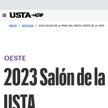
Enfoque
desde
el
botón
de
INICIO
>
NOTICIAS
>
2023 SALÓN DE LA FAMA DEL MEDIO OESTE DE LA USTA
volver
al
principio
OESTE
2023 Salón de la
USTA