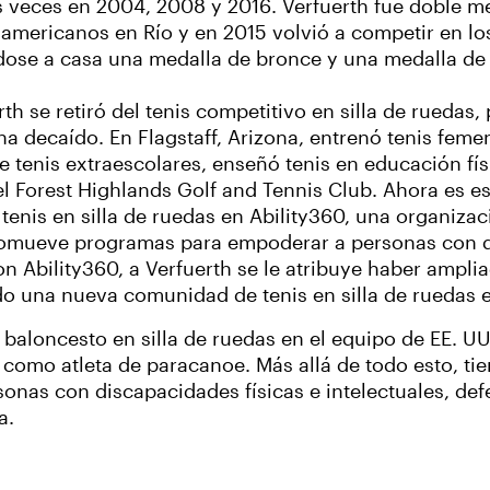
s veces en 2004, 2008 y 2016. Verfuerth fue doble me
americanos en Río y en 2015 volvió a competir en l
ndose a casa una medalla de bronce y una medalla d
th se retiró del tenis competitivo en silla de ruedas,
a decaído. En Flagstaff, Arizona, entrenó tenis fem
e tenis extraescolares, enseñó tenis en educación físi
el Forest Highlands Golf and Tennis Club. Ahora es e
tenis en silla de ruedas en Ability360, una organizaci
omueve programas para empoderar a personas con di
n Ability360, a Verfuerth se le atribuye haber ampliad
do una nueva comunidad de tenis en silla de ruedas e
 baloncesto en silla de ruedas en el equipo de EE. UU
como atleta de paracanoe. Más allá de todo esto, ti
sonas con discapacidades físicas e intelectuales, de
na.