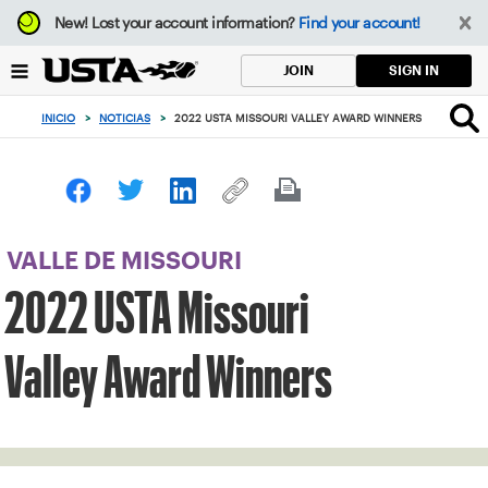
Enfoque
New!
Lost your account information?
Find your account!
desde
el
SIGN IN
JOIN
botón
de
INICIO
>
NOTICIAS
>
2022 USTA MISSOURI VALLEY AWARD WINNERS
volver
al
principio
VALLE DE MISSOURI
2022 USTA Missouri
Valley Award Winners