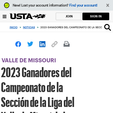
Enfoque
New!
Lost your account information?
Find your account!
desde
el
SIGN IN
JOIN
botón
de
INICIO
>
NOTICIAS
>
2023 GANADORES DEL CAMPEONATO DE LA SECCIÓN DE LA 
volver
al
principio
VALLE DE MISSOURI
2023 Ganadores del
Campeonato de la
Sección de la Liga del