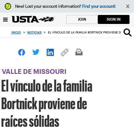
Enfoque
New!
Lost your account information?
Find your account!
desde
el
SIGN IN
JOIN
botón
de
INICIO
>
NOTICIAS
>
EL VÍNCULO DE LA FAMILIA BORTNICK PROVIENE DE RAÍCE
volver
al
principio
VALLE DE MISSOURI
El vínculo de la familia
Bortnick proviene de
raíces sólidas