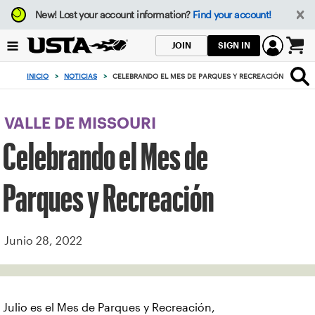
Enfoque
New!
Lost your account information?
Find your account!
desde
el
SIGN IN
JOIN
botón
0
de
artículos
INICIO
>
NOTICIAS
>
CELEBRANDO EL MES DE PARQUES Y RECREACIÓN
volver
en
al
el
principio
carrito
VALLE DE MISSOURI
Celebrando el Mes de
Parques y Recreación
Junio 28, 2022
Julio es el Mes de Parques y Recreación,