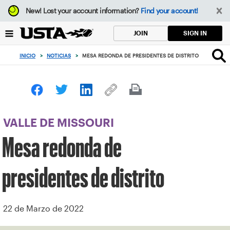
Enfoque
New!
Lost your account information?
Find your account!
desde
el
SIGN IN
JOIN
botón
de
INICIO
>
NOTICIAS
>
MESA REDONDA DE PRESIDENTES DE DISTRITO
volver
al
principio
VALLE DE MISSOURI
Mesa redonda de
presidentes de distrito
22 de Marzo de 2022