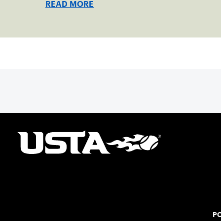
READ MORE
PO