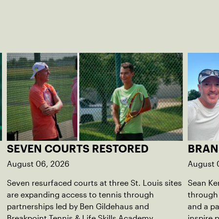
SEVEN COURTS RESTORED
BRAN
August 06, 2026
August 
Seven resurfaced courts at three St. Louis sites
Sean Kem
l
are expanding access to tennis through
through
partnerships led by Ben Gildehaus and
and a pa
Breakpoint Tennis & Life Skills Academy.
inspire 