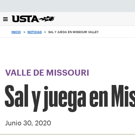
Enfoque
desde
el
botón
de
INICIO
>
NOTICIAS
>
SAL Y JUEGA EN MISSOURI VALLEY
volver
al
principio
VALLE DE MISSOURI
Sal y juega en Mi
Junio 30, 2020