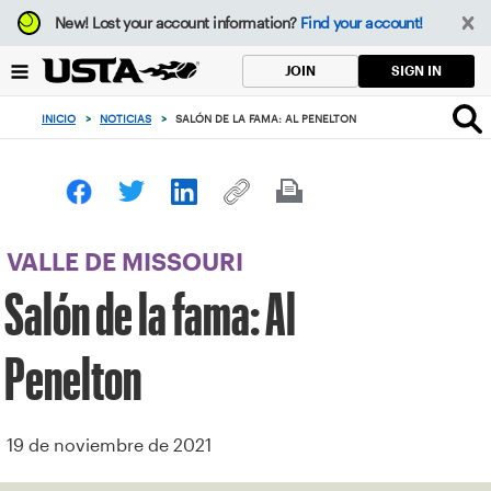
Enfoque
New!
Lost your account information?
Find your account!
desde
el
SIGN IN
JOIN
botón
de
INICIO
>
NOTICIAS
>
SALÓN DE LA FAMA: AL PENELTON
volver
al
principio
VALLE DE MISSOURI
Salón de la fama: Al
Penelton
19 de noviembre de 2021