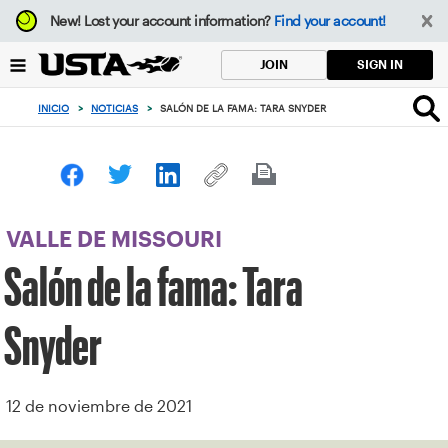
Enfoque
New!
Lost your account information?
Find your account!
desde
el
SIGN IN
JOIN
botón
de
INICIO
>
NOTICIAS
>
SALÓN DE LA FAMA: TARA SNYDER
volver
al
principio
VALLE DE MISSOURI
Salón de la fama: Tara
Snyder
12 de noviembre de 2021