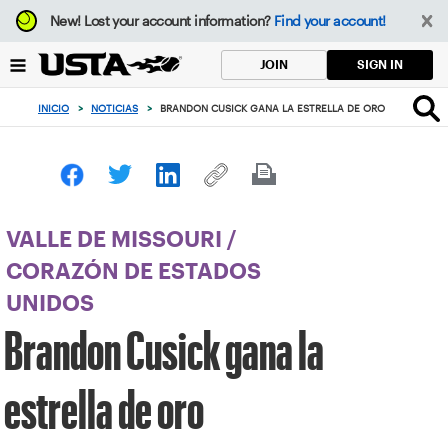
Enfoque
New!
Lost your account information?
Find your account!
desde
el
SIGN IN
JOIN
botón
de
INICIO
>
NOTICIAS
>
BRANDON CUSICK GANA LA ESTRELLA DE ORO
volver
al
principio
VALLE DE MISSOURI
/
CORAZÓN DE ESTADOS
UNIDOS
Brandon Cusick gana la
estrella de oro