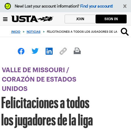
Enfoque
New!
Lost your account information?
Find your account!
desde
el
SIGN IN
JOIN
botón
de
INICIO
>
NOTICIAS
>
FELICITACIONES A TODOS LOS JUGADORES DE LA LIGA QU
volver
al
principio
VALLE DE MISSOURI
/
CORAZÓN DE ESTADOS
UNIDOS
Felicitaciones a todos
los jugadores de la liga