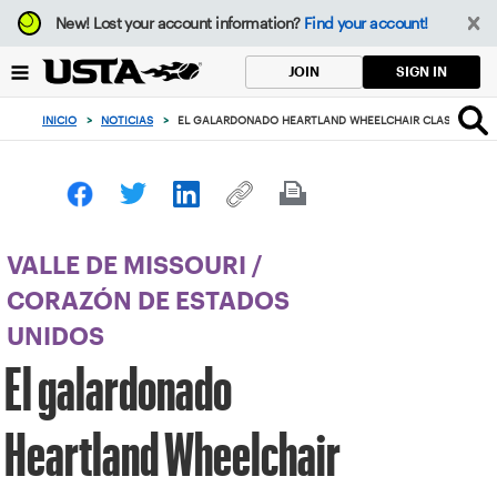
Enfoque
New!
Lost your account information?
Find your account!
desde
el
SIGN IN
JOIN
botón
de
INICIO
>
NOTICIAS
>
EL GALARDONADO HEARTLAND WHEELCHAIR CLASSIC REGRE
volver
al
principio
VALLE DE MISSOURI
/
CORAZÓN DE ESTADOS
UNIDOS
El galardonado
Heartland Wheelchair