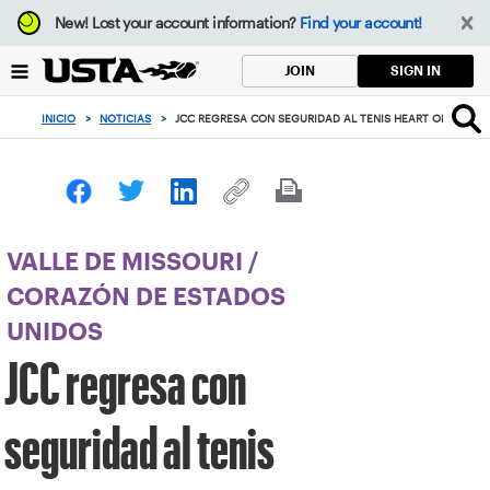
Enfoque
New!
Lost your account information?
Find your account!
desde
el
SIGN IN
JOIN
botón
de
INICIO
>
NOTICIAS
>
JCC REGRESA CON SEGURIDAD AL TENIS HEART OF AMERI
volver
al
principio
VALLE DE MISSOURI
/
CORAZÓN DE ESTADOS
UNIDOS
JCC regresa con
seguridad al tenis