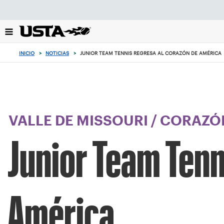
Enfoque
desde
el
botón
de
INICIO
>
NOTICIAS
>
JUNIOR TEAM TENNIS REGRESA AL CORAZÓN DE AMÉRICA
volver
al
principio
VALLE DE MISSOURI
/
CORAZÓN
Junior Team Tenn
América