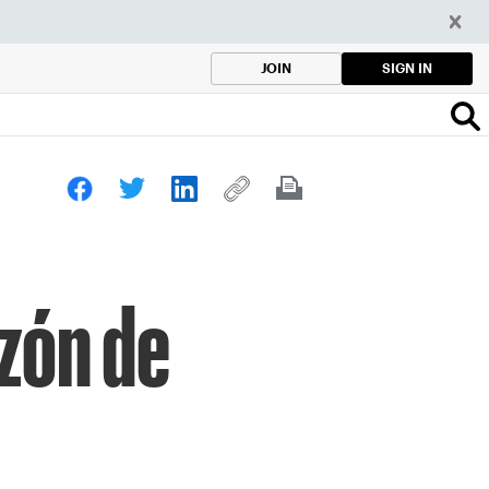
SIGN IN
JOIN
azón de