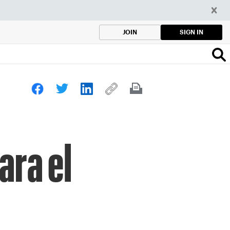
SIGN IN
JOIN
ara el