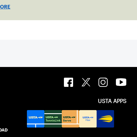
nships!
MORE
USTA APPS
IDAD