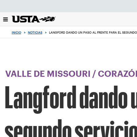
Enfoque
desde
el
botón
de
INICIO
>
NOTICIAS
>
LANGFORD DANDO UN PASO AL FRENTE PARA EL SEGUNDO
volver
al
principio
VALLE DE MISSOURI
/
CORAZÓN
Langford dando u
segundo servici