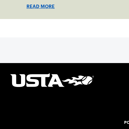
summer.
READ MORE
PO