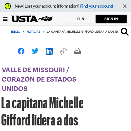
Enfoque
New!
Lost your account information?
Find your account!
desde
el
SIGN IN
JOIN
botón
de
INICIO
>
NOTICIAS
>
LA CAPITANA MICHELLE GIFFORD LIDERA A DOS EQUIPOS 
volver
al
principio
VALLE DE MISSOURI
/
CORAZÓN DE ESTADOS
UNIDOS
La capitana Michelle
Gifford lidera a dos