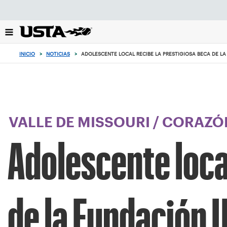
Enfoque
desde
el
botón
de
INICIO
>
NOTICIAS
>
ADOLESCENTE LOCAL RECIBE LA PRESTIGIOSA BECA DE L
volver
al
principio
VALLE DE MISSOURI
/
CORAZÓN
Adolescente local
de la Fundación 