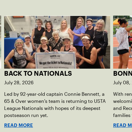
BACK TO NATIONALS
BONN
July 28, 2026
July 08,
Led by 92-year-old captain Connie Bennett, a
With ren
65 & Over women's team is returning to USTA
welcomi
d
League Nationals with hopes of its deepest
and Recr
postseason run yet.
families
READ MORE
READ 