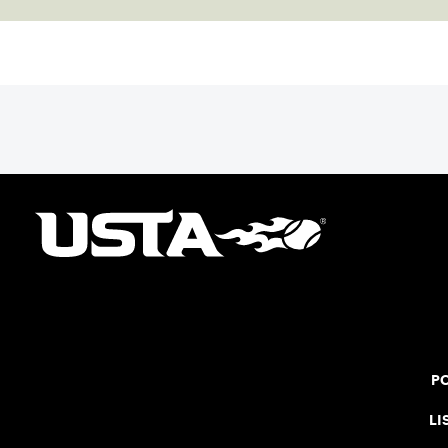
PO
LI