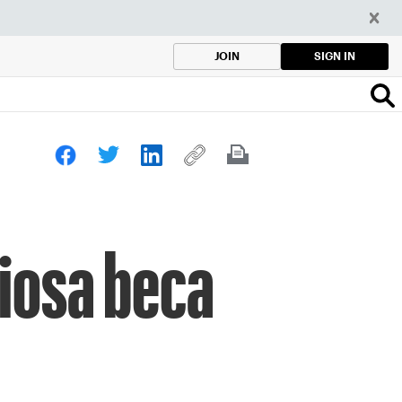
SIGN IN
JOIN
giosa beca