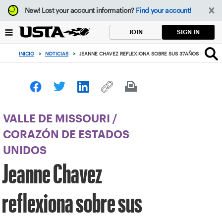
Enfoque
New!
Lost your account information?
Find your account!
desde
el
SIGN IN
JOIN
botón
de
INICIO
>
NOTICIAS
>
JEANNE CHAVEZ REFLEXIONA SOBRE SUS 37AÑOS DE CAR
volver
al
principio
VALLE DE MISSOURI
/
CORAZÓN DE ESTADOS
UNIDOS
Jeanne Chavez
reflexiona sobre sus