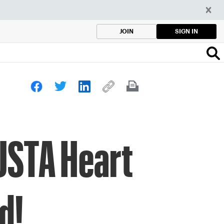
SIGN IN
JOIN
USTA Heart
d!