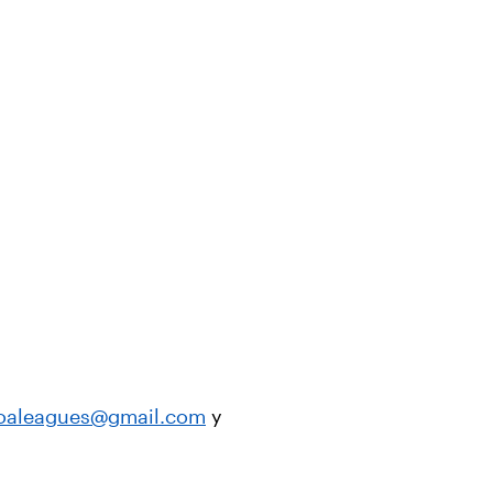
oaleagues@gmail.com
y