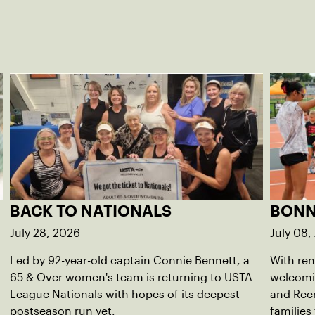
BACK TO NATIONALS
BONN
July 28, 2026
July 08,
Led by 92-year-old captain Connie Bennett, a
With ren
65 & Over women's team is returning to USTA
welcomi
d
League Nationals with hopes of its deepest
and Recr
postseason run yet.
families