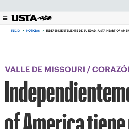
Enfoque
desde
el
botón
de
INICIO
>
NOTICIAS
>
INDEPENDIENTEMENTE DE SU EDAD, ¡USTA HEART OF AMER
volver
al
principio
VALLE DE MISSOURI
/
CORAZÓN
Independienteme
of America tiene 