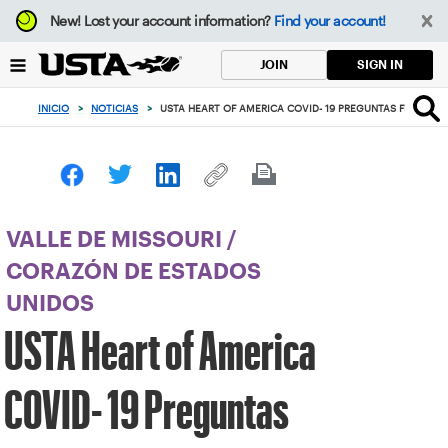
Enfoque
New!
Lost your account information?
Find your account!
desde
el
SIGN IN
JOIN
botón
de
INICIO
>
NOTICIAS
>
USTA HEART OF AMERICA COVID- 19 PREGUNTAS FRECUEN
volver
al
principio
VALLE DE MISSOURI
/
CORAZÓN DE ESTADOS
UNIDOS
USTA Heart of America
COVID- 19 Preguntas