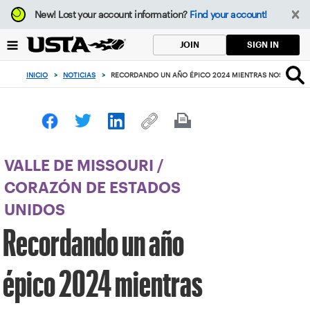
Enfoque
New!
Lost your account information?
Find your account!
desde
el
SIGN IN
JOIN
botón
de
INICIO
>
NOTICIAS
>
RECORDANDO UN AÑO ÉPICO 2024 MIENTRAS NOS DIRIG
volver
al
principio
VALLE DE MISSOURI
/
CORAZÓN DE ESTADOS
UNIDOS
Recordando un año
épico 2024 mientras