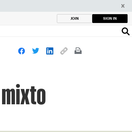
SIGN IN
JOIN
l mixto