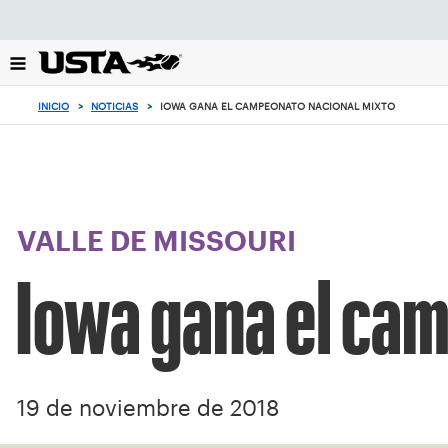
Enfoque
desde
el
botón
de
INICIO
>
NOTICIAS
>
IOWA GANA EL CAMPEONATO NACIONAL MIXTO
volver
al
principio
VALLE DE MISSOURI
Iowa gana el ca
19 de noviembre de 2018