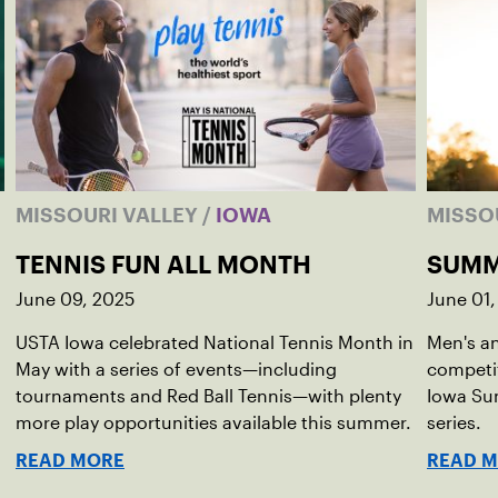
MISSOURI VALLEY
/
IOWA
MISSO
TENNIS FUN ALL MONTH
SUMM
June 09, 2025
June 01,
USTA Iowa celebrated National Tennis Month in
Men's an
May with a series of events—including
competit
tournaments and Red Ball Tennis—with plenty
Iowa Su
more play opportunities available this summer.
series.
READ MORE
READ 