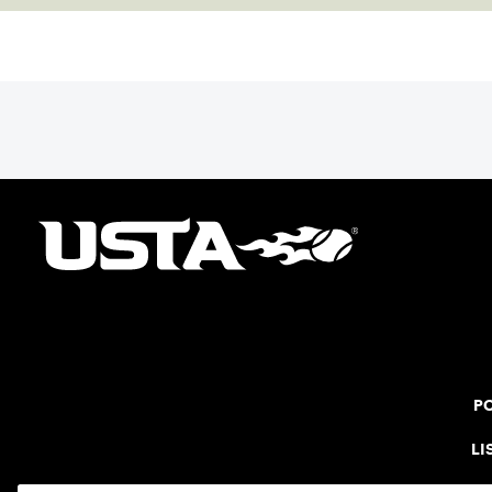
PO
LI