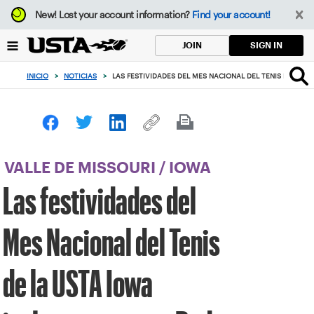
Enfoque
New!
Lost your account information?
Find your account!
desde
el
SIGN IN
JOIN
botón
de
INICIO
>
NOTICIAS
>
LAS FESTIVIDADES DEL MES NACIONAL DEL TENIS DE LA U
volver
al
principio
VALLE DE MISSOURI
/
IOWA
Las festividades del
Mes Nacional del Tenis
de la USTA Iowa