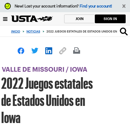
Enfoque
New!
Lost your account information?
Find your account!
desde
el
SIGN IN
JOIN
botón
de
INICIO
>
NOTICIAS
>
2022 JUEGOS ESTATALES DE ESTADOS UNIDOS EN IOWA
volver
al
principio
VALLE DE MISSOURI
/
IOWA
2022 Juegos estatales
de Estados Unidos en
Iowa