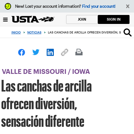
Enfoque
New!
Lost your account information?
Find your account!
desde
el
SIGN IN
JOIN
botón
de
INICIO
>
NOTICIAS
>
LAS CANCHAS DE ARCILLA OFRECEN DIVERSIÓN, SENSACIÓ
volver
al
principio
VALLE DE MISSOURI
/
IOWA
Las canchas de arcilla
ofrecen diversión,
sensación diferente